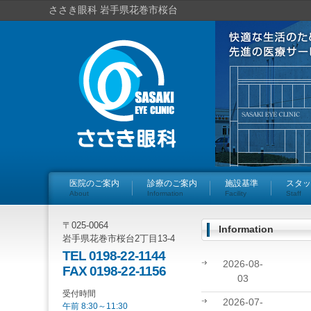
ささき眼科 岩手県花巻市桜台
医院のご案内
診療のご案内
施設基準
スタッ
About
Information
Facility
Staff
〒025-0064
Information
岩手県花巻市桜台2丁目13-4
TEL 0198-22-1144
2026-08-
FAX 0198-22-1156
03
受付時間
2026-07-
午前 8:30～11:30