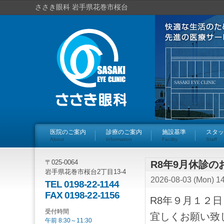
ささき眼科 岩手県花巻市桜台
医院のご案内
診療のご案内
施設基準
スタッ
About
Information
Facility
Staff
〒025-0064
R8年9月休診の
岩手県花巻市桜台2丁目13-4
2026-08-03 (Mon) 1
TEL 0198-22-1144
FAX 0198-22-1156
R8年９月１２
受付時間
宜しくお願い致
午前 8:30～11:30