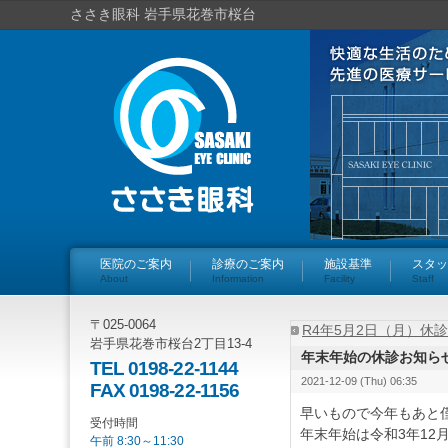
ささき眼科 岩手県花巻市桜台
医院のご案内
診療のご案内
施設基準
スタッ
About
Information
Facility
Staff
〒025-0064
R4年5月2日（月）休
岩手県花巻市桜台2丁目13-4
年末年始の休診お知ら
TEL 0198-22-1144
2021-12-09 (Thu) 06:35
FAX 0198-22-1156
早いもので今年もあと
受付時間
年末年始は令和3年12
午前 8:30～11:30