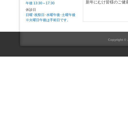
新年にむけ皆様のご健
午後 13:30～17:30
休診日
日曜･祝祭日･水曜午後･土曜午後
※火曜日午後は手術日です。
Copyright ©